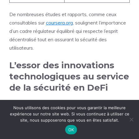
De nombreuses études et rapports, comme ceux
consultables sur
coursera.org
, soulignent l’importance
d’un cadre régulateur équilibré qui respecte l’esprit
décentralisé tout en assurant la sécurité des
utilisateurs.
L’essor des innovations
technologiques au service
de la sécurité en DeFi
Pour répondre aux défis liés à la sécurité en DeFi, des
Nous utilisons des cookies pour vous garantir la meilleure
avancées technologiques significatives ont vu le jour.
expérience sur notre site web. Si vous continuez à utiliser ce
Les acteurs majeurs du secteur se tournent vers des
site, nous supposerons que vous en êtes satisfait.
solutions innovantes afin de réduire les failles et
OK
améliorer la confiance des utilisateurs. Ces innovations