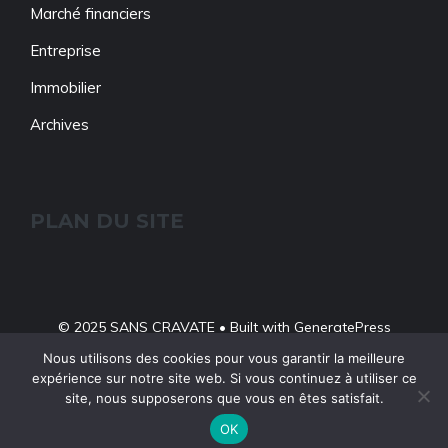
Marché financiers
Entreprise
Immobilier
Archives
PLAN DU SITE
© 2025 SANS CRAVATE • Built with
GeneratePress
A Propos
Contact
Politique De Confidentialité
Nous utilisons des cookies pour vous garantir la meilleure
expérience sur notre site web. Si vous continuez à utiliser ce
Mentions Légales
site, nous supposerons que vous en êtes satisfait.
OK