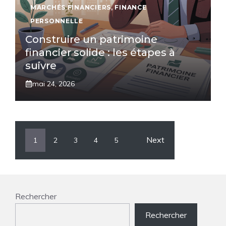
MARCHÉS FINANCIERS
,
FINANCE
PERSONNELLE
Construire un patrimoine
financier solide : les étapes à
suivre
mai 24, 2026
Next
1
2
3
4
5
Rechercher
Rechercher