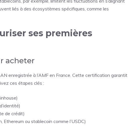
stablecoins, par exemple, limitent les fluctuations en s’alignant
t souvent liés à des écosystèmes spécifiques, comme les
riser ses premières
r acheter
N enregistrée à l’AMF en France. Cette certification garantit
uivez ces étapes clés :
oinhouse)
d’identité)
e de crédit)
in, Ethereum ou stablecoin comme l’USDC)