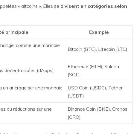
pelées « altcoins ». Elles se
divisent en catégories selon
ité principale
Exemple
échange, comme une monnaie
Bitcoin (BTC), Litecoin (LTC)
Ethereum (ETH), Solana
ns décentralisées (dApps)
(SOL)
via un ancrage sur une monnaie
USD Coin (USDC), Tether
(USDT)
es ou réductions sur une
Binance Coin (BNB), Cronos
(CRO)