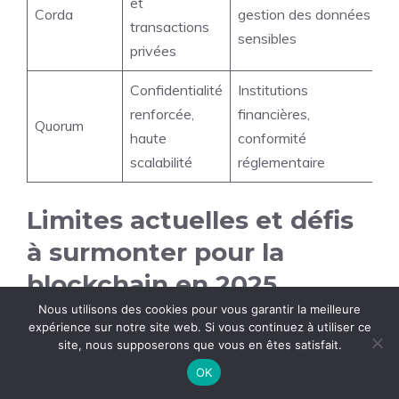
et
Corda
gestion des données
transactions
sensibles
privées
Confidentialité
Institutions
renforcée,
financières,
Quorum
haute
conformité
scalabilité
réglementaire
Limites actuelles et défis
à surmonter pour la
blockchain en 2025
Nous utilisons des cookies pour vous garantir la meilleure
expérience sur notre site web. Si vous continuez à utiliser ce
Malgré ses nombreux bénéfices, la technologie
site, nous supposerons que vous en êtes satisfait.
blockchain doit faire face à des limites non
OK
négligeables qu’elle s’efforce de surmonter. Parmi les