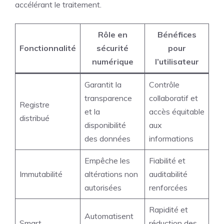
accélérant le traitement.
Rôle en
Bénéfices
Fonctionnalité
sécurité
pour
numérique
l’utilisateur
Garantit la
Contrôle
transparence
collaboratif et
Registre
et la
accès équitable
distribué
disponibilité
aux
des données
informations
Empêche les
Fiabilité et
Immutabilité
altérations non
auditabilité
autorisées
renforcées
Rapidité et
Automatisent
Smart
réduction des