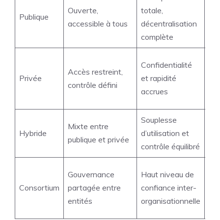
Ouverte,
totale,
co
Publique
accessible à tous
décentralisation
én
complète
so
Mo
Confidentialité
Accès restreint,
déc
Privée
et rapidité
contrôle défini
dé
accrues
org
Souplesse
Mixte entre
Co
Hybride
d’utilisation et
publique et privée
mi
contrôle équilibré
Moi
Gouvernance
Haut niveau de
ges
Consortium
partagée entre
confiance inter-
con
entités
organisationnelle
obl