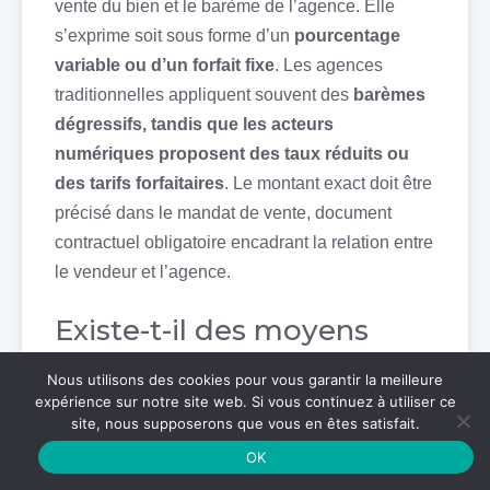
vente du bien et le barème de l’agence. Elle
s’exprime soit sous forme d’un
pourcentage
variable ou d’un forfait fixe
. Les agences
traditionnelles appliquent souvent des
barèmes
dégressifs, tandis que les acteurs
numériques proposent des taux réduits ou
des tarifs forfaitaires
. Le montant exact doit être
précisé dans le mandat de vente, document
contractuel obligatoire encadrant la relation entre
le vendeur et l’agence.
Existe-t-il des moyens
d’éviter les frais d’agence
Nous utilisons des cookies pour vous garantir la meilleure
immobilière ?
expérience sur notre site web. Si vous continuez à utiliser ce
site, nous supposerons que vous en êtes satisfait.
OK
Éviter totalement les frais d’agence implique de
vendre son bien en direct
, sans intermédiaire.