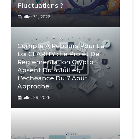
Fluctuations ?
juillet 31, 2026
Compte À Rebours Pour La
Loi CLARITY : Le Projet De
Réglementation Crypto
Absent Du 4 Juillet,
L’échéance Du 7 Août
Approche
juillet 29, 2026